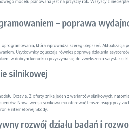
wego modelu planowana jest na przyszły rok. Wszyscy z niecierpliwo
gramowaniem – poprawa wydajnośc
ją oprogramowania, która wprowadza szereg ulepszeń. Aktualizacja 
owaniem. Użytkownicy zgłaszają również poprawę działania asystentó
kiem w dobrym kierunku i przyczynia się do zwiększenia satysfakcji k
ie silnikowej
odelu Octavia. Z oferty znika jeden z wariantów silnikowych, natomi
ji klientów. Nowa wersja silnikowa ma oferować lepsze osiągi przy z
tronie internetowej Skody.
wny rozwój działu badań i rozwo