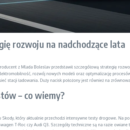
gię rozwoju na nadchodzące lata
Producent z Mlada Boleslav przedstawił szczegółową strategię rozwoj
 elektromobilność, rozwój nowych modeli oraz optymalizację proces
sieć stacji ładowania. Duży nacisk położony jest również na zrównow
stów – co wiemy?
u Skody, który aktualnie przechodzi intensywne testy drogowe. Na p
kswagen T-Roc czy Audi Q3. Szczegóły techniczne są na razie owiane 