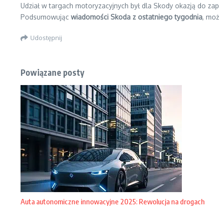
Udział w targach motoryzacyjnych był dla Skody okazją do za
Podsumowując
wiadomości Skoda z ostatniego tygodnia
, moż
Udostępnij
Powiązane posty
Auta autonomiczne innowacyjne 2025: Rewolucja na drogach