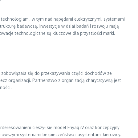
i technologiami, w tym nad napędami elektrycznymi, systemami
strukturę badawczą. Inwestycje w dział badań i rozwoju mają
nowacje technologiczne są kluczowe dla przyszłości marki.
ma zobowiązała się do przekazywania części dochodów ze
z organizacji. Partnerstwo z organizacją charytatywną jest
ności.
nteresowaniem cieszył się model Enyaq iV oraz koncepcyjny
jnowszymi systemami bezpieczeństwa i asystentami kierowcy.