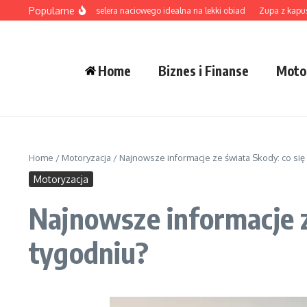
Przejdź do treści
Popularne
romatyczna zupa z selera naciowego idealna na lekki obiad
Zupa z kapusty peki
Home
Biznes i Finanse
Moto
Home
/
Motoryzacja
/
Najnowsze informacje ze świata Skody: co się
Motoryzacja
Najnowsze informacje z
tygodniu?