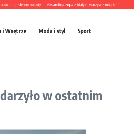
 na jesienne obiady
Aksamitna zupa z białych warzyw z nutą truflową
Domowa
 i Wnętrze
Moda i styl
Sport
ydarzyło w ostatnim