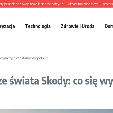
ńskiej to twoje nowe kulinarne odkrycie
Aksamitna zupa z dyni – przepis babci
ryzacja
Technologia
Zdrowie i Uroda
Dom
 wydarzyło w ostatnim tygodniu?
e świata Skody: co się w