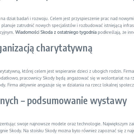
a dział badań i rozwoju. Celem jest przyspieszenie prac nad nowym
planuje zatrudnić nowych specjalistów i rozbudować istniejącą infra
acyjnym.
Wiadomości Skoda z ostatniego tygodnia
podkreślają, że in
ganizacją charytatywną
ytatywną, której celem jest wspieranie dzieci z ubogich rodzin. Fir
datkowo, pracownicy Skody będą angażować się w wolontariat na rzec
y. Firma aktywnie angażuje się w działania na rzecz lokalnej społecz
yjnych – podsumowanie wystawy
ezentując swoje najnowsze modele oraz technologie. Największym zai
ignie Skody. Na stoisku Skody można było również zapoznać się z na