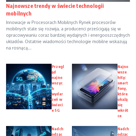
Najnowsze trendy w świecie technologii
mobilnych
Innowacje w Procesorach Mobilnych Rynek procesorów
mobilnych stale się rozwija, a producenci prześcigają się w
opracowywaniu coraz bardziej wydajnych i energooszczędnych
układów. Ostatnie wiadomości technologie mobilne wskazują
na rosnącą...
Przegl
Najno
ąd
wsze
najno
hity:
wszyc
smart
h
fony,
wydar
które
zeń w
ukażą
świeci
się
e 5G
wkrót
ce
Nadch
Nadch
odząc
odząc