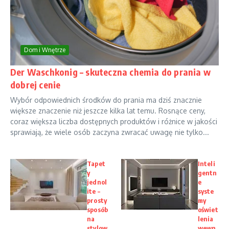
Dom i Wnętrze
Der Waschkonig – skuteczna chemia do prania w
dobrej cenie
Wybór odpowiednich środków do prania ma dziś znacznie
większe znaczenie niż jeszcze kilka lat temu. Rosnące ceny,
coraz większa liczba dostępnych produktów i różnice w jakości
sprawiają, że wiele osób zaczyna zwracać uwagę nie tylko...
Tapet
Inteli
y
gentn
jednol
e
ite –
syste
prosty
my
sposób
oświet
na
lenia
stylow
wewn