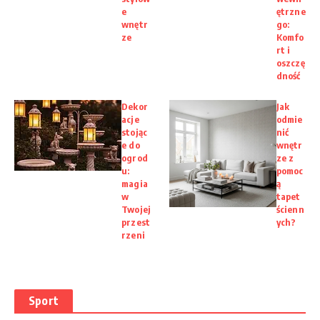
e
ętrzne
wnętr
go:
ze
Komfo
rt i
oszczę
dność
Dekor
Jak
acje
odmie
stojąc
nić
e do
wnętr
ogrod
ze z
u:
pomoc
magia
ą
w
tapet
Twojej
ścienn
przest
ych?
rzeni
Sport