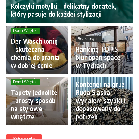
Kolczyki motylki – delikatny dodatek,
który pasuje do każdej stylizacji
Dom i Wnętrze
Bez kategorii
Der Waschkonig
– skuteczna
Ranking TOP 5
chemia do prania
biur open space
w dobrej cenie
w Tychach
Lifestyle
Dom i Wnętrze
Kontener na gruz
Tapety jednolite
Ruda Śląska –
– prosty sposób
wynajem szybki i
na stylowe
dopasowany do
wnętrze
potrzeb