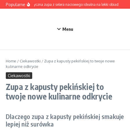
Przejdź do treści
Popularne
Aromatyczna zupa z selera naciowego idealna na lekki obiad
Zupa
Menu
Home
/
Ciekawostki
/
Zupa z kapusty pekińskiej to twoje nowe
kulinarne odkrycie
Ciekawostki
Zupa z kapusty pekińskiej to
twoje nowe kulinarne odkrycie
Dlaczego zupa z kapusty pekińskiej smakuje
lepiej niż surówka