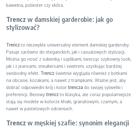
bawełna, poliester czy skóra.
Trencz
w damskiej garderobie: jak go
stylizować?
Trencz
to niezwykle uniwersalny element damskiej garderoby.
Pasuje zarówno do eleganckich, jak i casualowych stylizacji.
Można go nosić z sukienką i szpilkami, tworząc szykowny look,
jak i z jeansami, sneakersami i swetrem, uzyskując bardziej
swobodny efekt.
Trencz
świetnie wygląda również z botkami
na obcasie, kozakami, a nawet z trampkami. Ważne jest, aby
dobrać odpowiedni krój i kolor
trencza
do swojej sylwetki i
preferencji. Beżowy
trencz
to klasyka, ale coraz popularniejsze
stają się modele w kolorze khaki, granatowym, czarnym, a
nawet w pastelowych odcieniach.
Trencz
w męskiej szafie: synonim elegancji