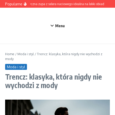
Przejdź do treści
Popularne
Aromatyczna zupa z selera naciowego idealna na lekki obiad
Zupa
Menu
Home
/
Moda i styl
/
Trencz: klasyka, która nigdy nie wychodzi z
mody
Moda i styl
Trencz: klasyka, która nigdy nie
wychodzi z mody