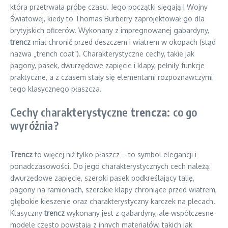
która przetrwała próbę czasu. Jego początki sięgają I Wojny
Światowej, kiedy to Thomas Burberry zaprojektował go dla
brytyjskich oficerów. Wykonany z impregnowanej gabardyny,
trencz
miał chronić przed deszczem i wiatrem w okopach (stąd
nazwa „trench coat”). Charakterystyczne cechy, takie jak
pagony, pasek, dwurzędowe zapięcie i klapy, pełniły funkcje
praktyczne, a z czasem stały się elementami rozpoznawczymi
tego klasycznego płaszcza.
Cechy charakterystyczne
trencza
: co go
wyróżnia?
Trencz
to więcej niż tylko płaszcz – to symbol elegancji i
ponadczasowości. Do jego charakterystycznych cech należą:
dwurzędowe zapięcie, szeroki pasek podkreślający talię,
pagony na ramionach, szerokie klapy chroniące przed wiatrem,
głębokie kieszenie oraz charakterystyczny karczek na plecach.
Klasyczny
trencz
wykonany jest z gabardyny, ale współczesne
modele często powstają z innych materiałów, takich jak