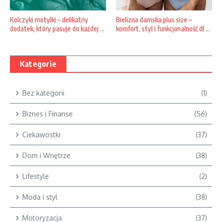
Bielizna damska plus size –
Kolczyki motylki – delikatny
komfort, styl i funkcjonalność dl ...
dodatek, który pasuje do każdej ...
Kategorie
Bez kategorii
(1)
Biznes i Finanse
(56)
Ciekawostki
(37)
Dom i Wnętrze
(38)
Lifestyle
(2)
Moda i styl
(38)
Motoryzacja
(37)