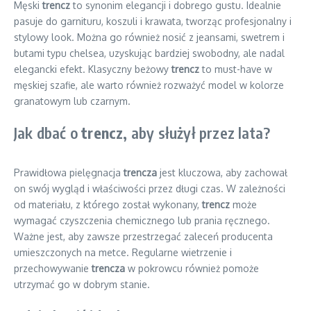
Męski
trencz
to synonim elegancji i dobrego gustu. Idealnie
pasuje do garnituru, koszuli i krawata, tworząc profesjonalny i
stylowy look. Można go również nosić z jeansami, swetrem i
butami typu chelsea, uzyskując bardziej swobodny, ale nadal
elegancki efekt. Klasyczny beżowy
trencz
to must-have w
męskiej szafie, ale warto również rozważyć model w kolorze
granatowym lub czarnym.
Jak dbać o
trencz
, aby służył przez lata?
Prawidłowa pielęgnacja
trencza
jest kluczowa, aby zachował
on swój wygląd i właściwości przez długi czas. W zależności
od materiału, z którego został wykonany,
trencz
może
wymagać czyszczenia chemicznego lub prania ręcznego.
Ważne jest, aby zawsze przestrzegać zaleceń producenta
umieszczonych na metce. Regularne wietrzenie i
przechowywanie
trencza
w pokrowcu również pomoże
utrzymać go w dobrym stanie.