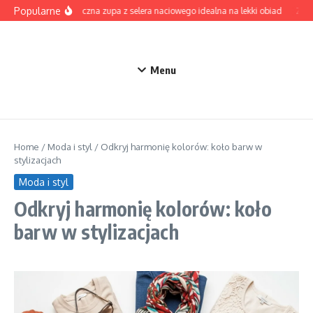
Przejdź do treści
Popularne
Aromatyczna zupa z selera naciowego idealna na lekki obiad
Zupa 
Menu
Home
/
Moda i styl
/
Odkryj harmonię kolorów: koło barw w
stylizacjach
Moda i styl
Odkryj harmonię kolorów: koło
barw w stylizacjach