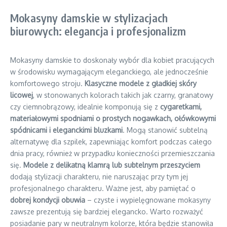
Mokasyny damskie w stylizacjach
biurowych: elegancja i profesjonalizm
Mokasyny damskie to doskonały wybór dla kobiet pracujących
w środowisku wymagającym eleganckiego, ale jednocześnie
komfortowego stroju.
Klasyczne modele z gładkiej skóry
licowej
, w stonowanych kolorach takich jak czarny, granatowy
czy ciemnobrązowy, idealnie komponują się z
cygaretkami,
materiałowymi spodniami o prostych nogawkach, ołówkowymi
spódnicami i eleganckimi bluzkami
. Mogą stanowić subtelną
alternatywę dla szpilek, zapewniając komfort podczas całego
dnia pracy, również w przypadku konieczności przemieszczania
się.
Modele z delikatną klamrą lub subtelnym przeszyciem
dodają stylizacji charakteru, nie naruszając przy tym jej
profesjonalnego charakteru. Ważne jest, aby pamiętać o
dobrej kondycji obuwia
– czyste i wypielęgnowane mokasyny
zawsze prezentują się bardziej elegancko. Warto rozważyć
posiadanie pary w neutralnym kolorze, która będzie stanowiła