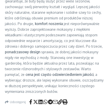
gwarantuje, że buty będą służyć przez wiele sezonów,
zachowując swój pierwotny kształt i wygląd. Lepszej jakości
skóry naturalne, staranne wykonanie i solidne szwy to cechy,
które odróżniają obuwie premium od produktów niższej
jakości. Po drugie,
komfort noszenia
jest nieporównywalnie
wyższy. Dobrze zaprojektowane mokasyny z miękkimi
wkładkami i elastycznymi podeszwami zapewniają stopom
odpowiednie wsparcie i amortyzację, co jest kluczowe dla
zdrowia i dobrego samopoczucia przez cały dzień. Po trzecie,
ponadczasowy design
sprawia, że dobrej jakości mokasyny
nigdy nie wychodzą z mody. Stanowią one inwestycję w
garderobę, która będzie aktualna przez lata, pozwalając na
tworzenie różnorodnych i stylowych zestawów. Warto
pamiętać, że
cena jest często odzwierciedleniem jakości
, a
wybierając droższe, ale lepiej wykonane obuwie, oszczędzamy
w dłuższej perspektywie, unikając konieczności częstego
wymieniania zniszczonych butów.
Udostępnij