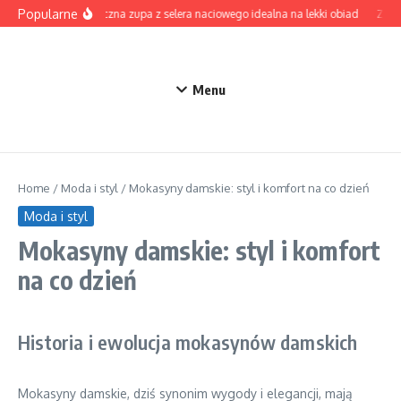
Przejdź do treści
Popularne
Aromatyczna zupa z selera naciowego idealna na lekki obiad
Zupa z
Menu
Home
/
Moda i styl
/
Mokasyny damskie: styl i komfort na co dzień
Moda i styl
Mokasyny damskie: styl i komfort
na co dzień
Historia i ewolucja mokasynów damskich
Mokasyny damskie, dziś synonim wygody i elegancji, mają