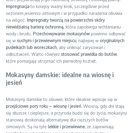
Impregnacja
to kolejny ważny krok, szczególnie przed
sezonem jesienno-zimowym i w przypadku narażenia obuwia
na wilgoć.
Impregnaty tworzą na powierzchni skóry
niewidzialną barierę ochronną
, która zapobiega wchłanianiu
wody i brudu.
Przechowywanie mokasynów
powinno odbywać
się w
suchym i przewiewnym miejscu
, najlepiej w
oryginalnych
pudełkach lub woreczkach
, aby uniknąć zarysowań i
odkształceń. Warto również
stosować prawidła do butów
,
które pomagają utrzymać ich pierwotny kształt.
Mokasyny damskie: idealne na wiosnę i
jesień
Mokasyny damskie to obuwie, które idealnie wpisuje się w
przejściowe pory roku – wiosnę i jesień
. Wiosną, gdy dni stają
się dłuższe i cieplejsze, a przyroda budzi się do życia, mokasyny
stanowią doskonałą alternatywę dla cięższych butów
zimowych. Są na tyle
lekkie i przewiewne
, że zapewniają