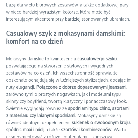
bazę dla wielu biurowych zestawów, a także dodatkowej pary
w nieco bardziej wyrazistym kolorze, która może być
interesującym akcentem przy bardziej stonowanych ubraniach.
Casualowy szyk z mokasynami damskimi:
komfort na co dzień
Mokasyny damskie to kwintesencja
casualowego szyku
,
pozwalającego na stworzenie stylowych i wygodnych
zestawów na co dzień. Ich wszechstronność sprawia, że
doskonale odnajdują się w luźniejszych stylizacjach, dodając im
nuty elegancji.
Połączone z dobrze dopasowanymi jeansami
,
zarówno tymi o prostych nogawkach, jak i modelami typu
skinny czy boyfriend, tworzą klasyczny i ponadczasowy look.
Świetnie wyglądają również ze
spodniami typu chino, szortami
z materiału czy lnianymi spodniami
. Mokasyny damskie są
również idealnym uzupełnieniem
sukienek o swobodnym kroju,
spódnic maxi i midi
, a także
szortów i kombinezonów
. Warto
eksperymentować z różnymi materiałami – zamszowe