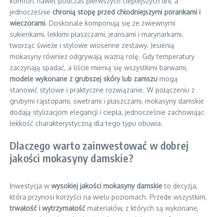
komfort nawet podczas pierwszych cieplejszych dni, a
jednocześnie
chronią stopę przed chłodniejszymi porankami i
wieczorami
. Doskonale komponują się ze zwiewnymi
sukienkami, lekkimi płaszczami, jeansami i marynarkami,
tworząc świeże i stylowe wiosenne zestawy. Jesienią
mokasyny również odgrywają ważną rolę. Gdy temperatury
zaczynają spadać, a liście mienią się wszystkimi barwami,
modele wykonane z grubszej skóry lub zamszu
mogą
stanowić stylowe i praktyczne rozwiązanie. W połączeniu z
grubymi rajstopami, swetrami i płaszczami, mokasyny damskie
dodają stylizacjom elegancji i ciepła, jednocześnie zachowując
lekkość charakterystyczną dla tego typu obuwia.
Dlaczego warto zainwestować w dobrej
jakości mokasyny damskie?
Inwestycja w
wysokiej jakości mokasyny damskie
to decyzja,
która przynosi korzyści na wielu poziomach. Przede wszystkim,
trwałość i wytrzymałość
materiałów, z których są wykonane,