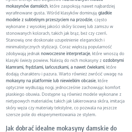
mokasynów damskich
, które zaspokoją nawet najbardziej
wyrafinowane gusta. Wśród klasyków dominują
gładkie
modele z subtelnym przeszyciem na przodzie
, często
wykonane z wysokiej jakości skóry licowej lub zamszu w
stonowanych kolorach, takich jak brąz, beż czy czerń.
Stanowią one doskonałe uzupełnienie eleganckich i
minimalistycznych stylizacji. Coraz większą popularność
zdobywają jednak
nowoczesne interpretacje
, które wnoszą do
klasyki świeży powiew. Należą do nich mokasyny z
ozdobnymi
klamrami, frędzlami, łańcuszkami, a nawet ćwiekami
, które
dodają charakteru i pazura. Warto również zwrócić uwagę na
mokasyny na platformie lub niewielkim obcasie
, które
optycznie wydłużają nogi, jednocześnie zachowując komfort
płaskiego obuwia. Dostępne są również modele wykonane z
nietypowych materiałów, takich jak lakierowana skóra, imitacja
skóry węża czy materiały tekstylne, co pozwala na jeszcze
szersze pole do eksperymentowania ze stylem.
Jak dobrać idealne mokasyny damskie do