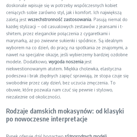
doskonale wpisuje się w potrzeby współczesnych kobiet
ceniących sobie zarówno styl, jak i komfort. Ich największą
zaletą jest
wszechstronność zastosowania
. Pasują niemal do
każdej stylizacji – od casualowych zestawów z jeansami i t-
shirtem, przez eleganckie połączenia z cygaretkami i
marynarką, aż po zwiewne sukienki i spódnice. Są idealnym
wyborem na co dzień, do pracy, na spotkania ze znajomymi, a
nawet na specjalne okazje, jeśli wybierzemy bardziej ozdobne
modele. Dodatkowo,
wygoda noszenia
jest
niekwestionowanym atutem. Miękka cholewka, elastyczna
podeszwa i brak zbędnych zapięć sprawiają, że stopa czuje się
swobodnie przez cały dzień, bez uczucia zmęczenia. To
obuwie, które pozwala nam czuć się pewnie i stylowo,
niezależnie od okoliczności.
Rodzaje damskich mokasynów: od klasyki
po nowoczesne interpretacje
Rynek oferuje dziś bogactwo
różnorodnych modeli