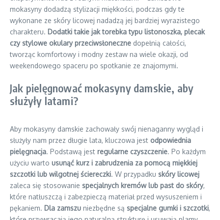
mokasyny dodadzą stylizacji miękkości, podczas gdy te
wykonane ze skóry licowej nadadzą jej bardziej wyrazistego
charakteru.
Dodatki takie jak torebka typu listonoszka, plecak
czy stylowe okulary przeciwsłoneczne
dopełnią całości,
tworząc komfortowy i modny zestaw na wiele okazji, od
weekendowego spaceru po spotkanie ze znajomymi.
Jak pielęgnować mokasyny damskie, aby
służyły latami?
Aby mokasyny damskie zachowały swój nienaganny wygląd i
służyły nam przez długie lata, kluczowa jest
odpowiednia
pielęgnacja
. Podstawą jest
regularne czyszczenie
. Po każdym
użyciu warto
usunąć kurz i zabrudzenia za pomocą miękkiej
szczotki lub wilgotnej ściereczki
. W przypadku
skóry licowej
zaleca się stosowanie
specjalnych kremów lub past do skóry
,
które natłuszczą i zabezpieczą materiał przed wysuszeniem i
pękaniem.
Dla zamszu
niezbędne są
specjalne gumki i szczotki
,
które przywracają jego naturalną strukturę i usuwają plamy.