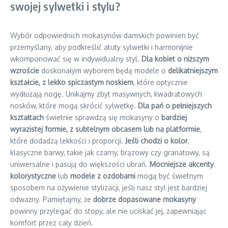
swojej sylwetki i stylu?
Wybór odpowiednich mokasynów damskich powinien być
przemyślany, aby podkreślić atuty sylwetki i harmonijnie
wkomponować się w indywidualny styl.
Dla kobiet o niższym
wzroście
doskonałym wyborem będą modele o
delikatniejszym
kształcie, z lekko spiczastym noskiem
, które optycznie
wydłużają nogę. Unikajmy zbyt masywnych, kwadratowych
nosków, które mogą skrócić sylwetkę.
Dla pań o pełniejszych
kształtach
świetnie sprawdzą się mokasyny o
bardziej
wyrazistej formie, z subtelnym obcasem lub na platformie
,
które dodadzą lekkości i proporcji.
Jeśli chodzi o kolor
,
klasyczne barwy, takie jak czarny, brązowy czy granatowy, są
uniwersalne i pasują do większości ubrań.
Mocniejsze akcenty
kolorystyczne
lub
modele z ozdobami
mogą być świetnym
sposobem na ożywienie stylizacji, jeśli nasz styl jest bardziej
odważny. Pamiętajmy, że
dobrze dopasowane mokasyny
powinny przylegać do stopy, ale nie uciskać jej, zapewniając
komfort przez cały dzień.