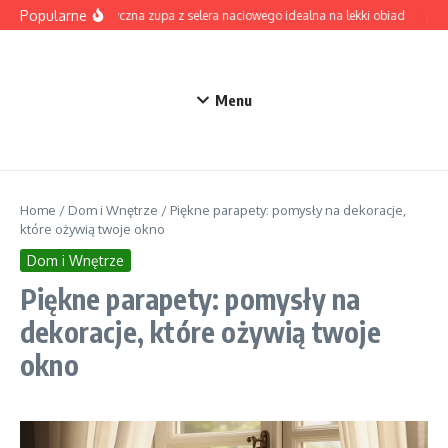
Przejdź do treści
Popularne
Aromatyczna zupa z selera naciowego idealna na lekki obiad
Zupa 
Menu
Home
/
Dom i Wnętrze
/
Piękne parapety: pomysły na dekoracje,
które ożywią twoje okno
Dom i Wnętrze
Piękne parapety: pomysły na
dekoracje, które ożywią twoje
okno