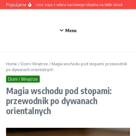
Przejdź do treści
Popularne
Aromatyczna zupa z selera naciowego idealna na lekki obiad
Zupa 
Menu
Home
/
Dom i Wnętrze
/
Magia wschodu pod stopami: przewodnik
po dywanach orientalnych
Dom i Wnętrze
Magia wschodu pod stopami:
przewodnik po dywanach
orientalnych