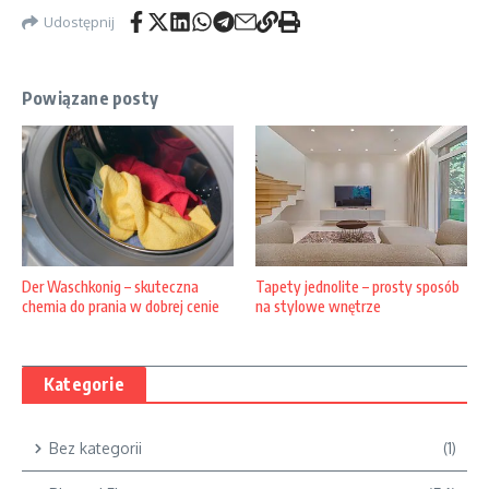
Udostępnij
Powiązane posty
Der Waschkonig – skuteczna
Tapety jednolite – prosty sposób
chemia do prania w dobrej cenie
na stylowe wnętrze
Kategorie
Bez kategorii
(1)