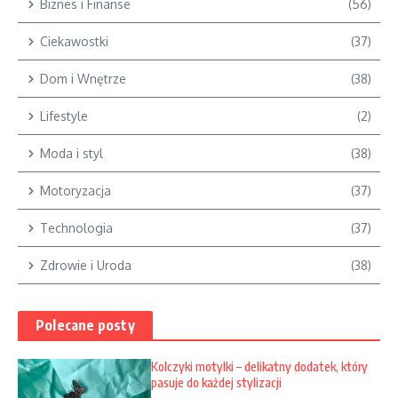
Biznes i Finanse
(56)
Ciekawostki
(37)
Dom i Wnętrze
(38)
Lifestyle
(2)
Moda i styl
(38)
Motoryzacja
(37)
Technologia
(37)
Zdrowie i Uroda
(38)
Polecane posty
Kolczyki motylki – delikatny dodatek, który
pasuje do każdej stylizacji