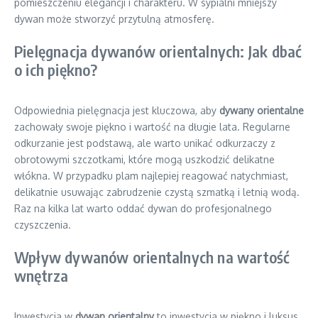
pomieszczeniu elegancji i charakteru. W sypialni mniejszy
dywan może stworzyć przytulną atmosferę.
Pielęgnacja dywanów orientalnych: Jak dbać
o ich piękno?
Odpowiednia pielęgnacja jest kluczowa, aby
dywany orientalne
zachowały swoje piękno i wartość na długie lata. Regularne
odkurzanie jest podstawą, ale warto unikać odkurzaczy z
obrotowymi szczotkami, które mogą uszkodzić delikatne
włókna. W przypadku plam najlepiej reagować natychmiast,
delikatnie usuwając zabrudzenie czystą szmatką i letnią wodą.
Raz na kilka lat warto oddać dywan do profesjonalnego
czyszczenia.
Wpływ dywanów orientalnych na wartość
wnętrza
Inwestycja w
dywan orientalny
to inwestycja w piękno i luksus.