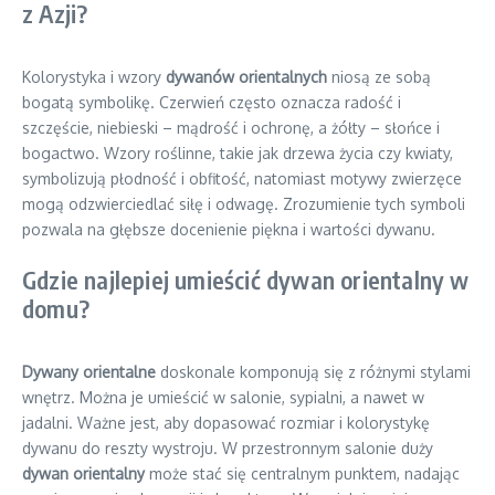
z Azji?
Kolorystyka i wzory
dywanów orientalnych
niosą ze sobą
bogatą symbolikę. Czerwień często oznacza radość i
szczęście, niebieski – mądrość i ochronę, a żółty – słońce i
bogactwo. Wzory roślinne, takie jak drzewa życia czy kwiaty,
symbolizują płodność i obfitość, natomiast motywy zwierzęce
mogą odzwierciedlać siłę i odwagę. Zrozumienie tych symboli
pozwala na głębsze docenienie piękna i wartości dywanu.
Gdzie najlepiej umieścić dywan orientalny w
domu?
Dywany orientalne
doskonale komponują się z różnymi stylami
wnętrz. Można je umieścić w salonie, sypialni, a nawet w
jadalni. Ważne jest, aby dopasować rozmiar i kolorystykę
dywanu do reszty wystroju. W przestronnym salonie duży
dywan orientalny
może stać się centralnym punktem, nadając