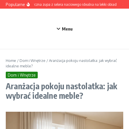
Przejdź do treści
Popularne
Aromatyczna zupa z selera naciowego idealna na lekki obiad
Zupa 
Menu
Home
/
Dom i Wnętrze
/
Aranżacja pokoju nastolatka: jak wybrać
idealne meble?
Dom i Wnętrze
Aranżacja pokoju nastolatka: jak
wybrać idealne meble?