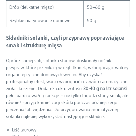
Drób (delikatne mięso)
50–60 g
Szybkie marynowanie domowe
50 g
Składniki solanki, czyli przyprawy poprawiające
smak i strukturę mięsa
Oprócz samej soli, solanka stanowi doskonały nośnik
przypraw, które przenikają w głąb tkanek, wzbogacając walory
organoleptyczne domowych wędlin. Aby uzyskać
profesjonalny efekt, warto wzbogacić roztwór o aromatyczne
zioła i korzenie. Dodatek cukru w ilości
30-40 g na litr solanki
pełni bardzo ważną funkcję – nie tylko łagodzi słony smak, ale
również sprzyja karmelizacji skórki podczas późniejszego
pieczenia lub wędzenia. Do przygotowania aromatycznej
solanki najlepiej wykorzystać następujące składniki:
Liść laurowy