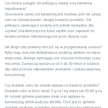
Czy można zastąpić sól peklującą zwykłą solą kamienną
niejodowaną?
Stosowanie samej soli kamiennej jest możliwe, jeśli nie zależy
nam na różowej barwie i długiej trwałości produktu. Sól
peklująca zawierająca azotyny jest jednak niezbędna, aby
uzyskać charakterystyczny kolor wędlin oraz zapewnić im
bezpieczeństwo mikrobiologiczne przez dłuższy czas.
Jak długo ryby powinny moczyć się w przygotowanej solance?
Ryby mają znacznie delikatniejszą strukturę włókien niż mięso
wieprzowe, dlatego wymagają one znacznie krótszego czasu
moczenia. Zazwyczaj wystarcza od 5 do 30 minut w solance,
aby ryba przeszła odpowiednim aromatem i zyskała właściwą
konsystencję.
Czy dodatek cukru do solanki wpływa na trwałość produktu?
Dodatek cukru w ilości około 5 g na 1 kg mięsa lub 30-40 g na
litr solanki głównie poprawia smak oraz wpływa na
karmelizację skórki podczas obróbki. Choć jest to głównie
dodatek smakowy, pośrednio wspomaga procesy peklowania,