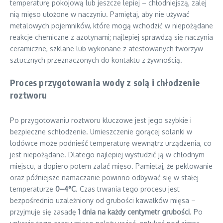
temperaturę pokojową lub jeszcze lepiej – chłodniejszą, zalej
nią mięso ułożone w naczyniu. Pamiętaj, aby nie używać
metalowych pojemników, które mogą wchodzić w niepożądane
reakcje chemiczne z azotynami; najlepiej sprawdzą się naczynia
ceramiczne, szklane lub wykonane z atestowanych tworzyw
sztucznych przeznaczonych do kontaktu z żywnością.
Proces przygotowania wody z solą i chłodzenie
roztworu
Po przygotowaniu roztworu kluczowe jest jego szybkie i
bezpieczne schłodzenie. Umieszczenie gorącej solanki w
lodówce może podnieść temperaturę wewnątrz urządzenia, co
jest niepożądane. Dlatego najlepiej wystudzić ją w chłodnym
miejscu, a dopiero potem zalać mięso. Pamiętaj, że peklowanie
oraz późniejsze namaczanie powinno odbywać się w stałej
temperaturze
0–4°C
. Czas trwania tego procesu jest
bezpośrednio uzależniony od grubości kawałków mięsa –
przyjmuje się zasadę
1 dnia na każdy centymetr grubości
. Po