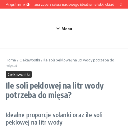
Przejdź do treści
Popularne
Aromatyczna zupa z selera naciowego idealna na lekki obiad
Zupa z
Menu
Home
/
Ciekawostki
/
Ile soli peklowej na litr wody potrzeba do
mięsa?
Ciekawostki
Ile soli peklowej na litr wody
potrzeba do mięsa?
Idealne proporcje solanki oraz ile soli
peklowej na litr wody