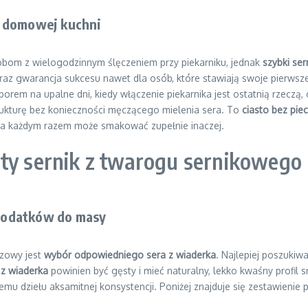
w domowej kuchni
obom z wielogodzinnym ślęczeniem przy piekarniku, jednak
szybki ser
raz gwarancja sukcesu nawet dla osób, które stawiają swoje pierwsze
orem na upalne dni, kiedy włączenie piekarnika jest ostatnią rzeczą,
trukturę bez konieczności męczącego mielenia sera. To
ciasto bez pie
za każdym razem może smakować zupełnie inaczej.
sty sernik z twarogu sernikowego
dodatków do masy
czowy jest
wybór odpowiedniego sera z wiaderka
. Najlepiej poszukiw
z wiaderka
powinien być gęsty i mieć naturalny, lekko kwaśny profil
emu dziełu aksamitnej konsystencji. Poniżej znajduje się zestawien