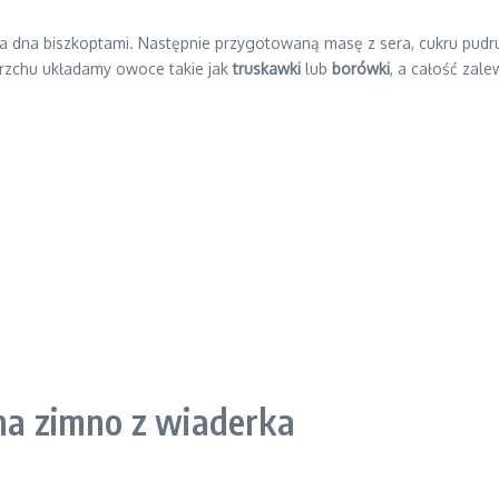
 dna biszkoptami. Następnie przygotowaną masę z sera, cukru pudru 
rzchu układamy owoce takie jak
truskawki
lub
borówki
, a całość zal
 na zimno z wiaderka