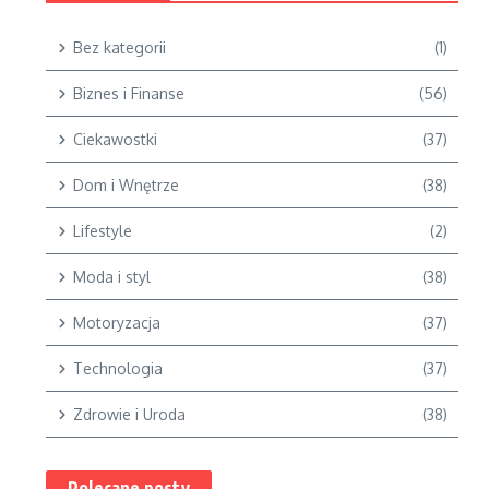
Bez kategorii
(1)
Biznes i Finanse
(56)
Ciekawostki
(37)
Dom i Wnętrze
(38)
Lifestyle
(2)
Moda i styl
(38)
Motoryzacja
(37)
Technologia
(37)
Zdrowie i Uroda
(38)
Polecane posty