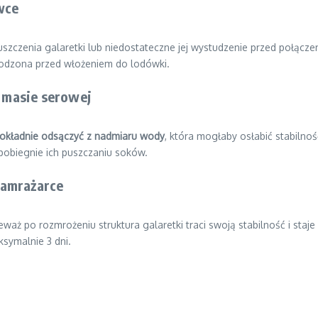
wce
uszczenia galaretki lub niedostateczne jej wystudzenie przed połącz
łodzona przed włożeniem do lodówki.
 masie serowej
dokładnie odsączyć z nadmiaru wody
, która mogłaby osłabić stabilno
apobiegnie ich puszczaniu soków.
zamrażarce
eważ po rozmrożeniu struktura galaretki traci swoją stabilność i staj
symalnie 3 dni.