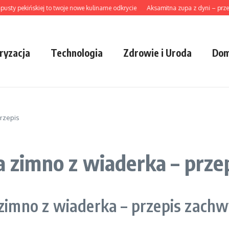
y pekińskiej to twoje nowe kulinarne odkrycie
Aksamitna zupa z dyni – przepis 
ryzacja
Technologia
Zdrowie i Uroda
Dom
przepis
a zimno z wiaderka – prze
 zimno z wiaderka – przepis zach