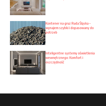
Kontener na gruz Ruda Śląska –
wynajem szybki i dopasowany do
potrzeb
Inteligentne systemy oświetlenia
wewnętrznego: Komfort i
oszczędność