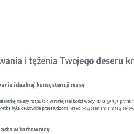
wania i tężenia Twojego deseru k
ania idealnej konsystencji masy
alaretkę należy rozpuścić w mniejszej ilości wody
niż sugeruje produc
aretka była całkowicie przestudzona
przed połączeniem z masą serową
iasta w tortownicy