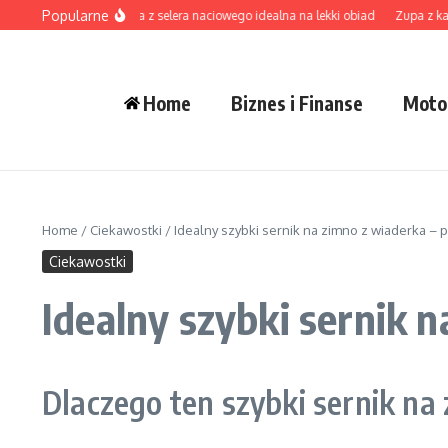
Przejdź do treści
Popularne
Aromatyczna zupa z selera naciowego idealna na lekki obiad
Zupa z kapust
Home
Biznes i Finanse
Moto
Home
/
Ciekawostki
/
Idealny szybki sernik na zimno z wiaderka – 
Ciekawostki
Idealny szybki sernik n
Dlaczego ten szybki sernik na