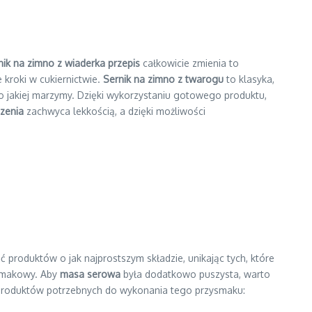
nik na zimno z wiaderka przepis
całkowicie zmienia to
 kroki w cukiernictwie.
Sernik na zimno z twarogu
to klasyka,
 o jakiej marzymy. Dzięki wykorzystaniu gotowego produktu,
czenia
zachwyca lekkością, a dzięki możliwości
ać produktów o jak najprostszym składzie, unikając tych, które
 smakowy. Aby
masa serowa
była dodatkowo puszysta, warto
ie produktów potrzebnych do wykonania tego przysmaku: